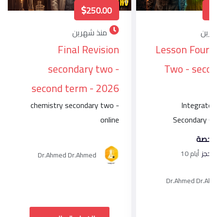
250.00
هرين
منذ شهرين
Final Revision
Lesson Four 
secondary two -
Two - seco
second term - 2026
chemistry secondary two -
Integrated
online
Secondary One
الحصة
10 أيام
Dr.Ahmed Dr.Ahmed
Dr.Ahmed Dr.Ah